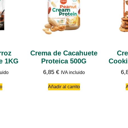
rroz
Crema de Cacahuete
Cre
e 1KG
Proteica 500G
Cooki
6,85
€
6,
luido
IVA incluido
to
Añadir al carrito
A