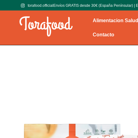
torafood.official
Envíos GRATIS desde 30€ (España Penínsular) | E
Alimentacion Salu
Contacto