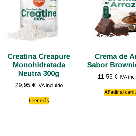
Creatina Creapure
Crema de A
Monohidratada
Sabor Browni
Neutra 300g
11,55
€
IVA inc
29,95
€
IVA incluido
Añadir al carri
Leer más