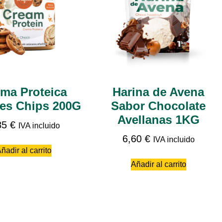
ma Proteica
Harina de Avena
es Chips 200G
Sabor Chocolate
Avellanas 1KG
85
€
IVA incluido
6,60
€
IVA incluido
ñadir al carrito
Añadir al carrito