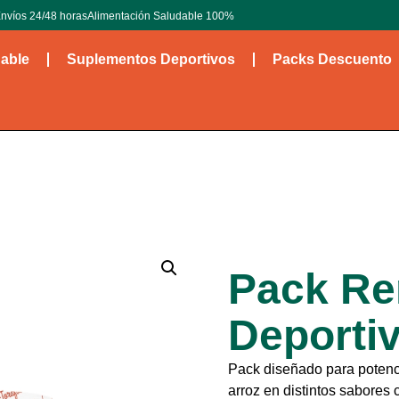
nvíos 24/48 horas
Alimentación Saludable 100%
dable
Suplementos Deportivos
Packs Descuento
Pack Re
Deporti
Pack diseñado para potenc
arroz en distintos sabores 