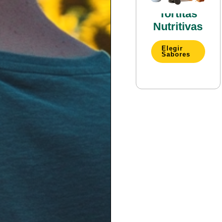
Pack
Tortitas
Nutritivas
Elegir
Sabores