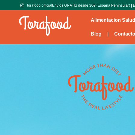
torafood.official
Envíos GRATIS desde 30€ (España Penínsular) | E
Alimentacion Salu
Blog
Contact