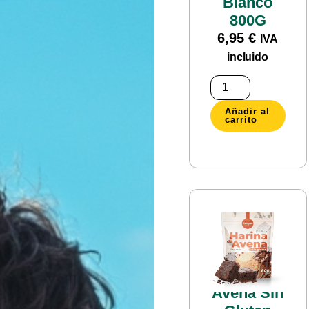
Blanco
800G
6,95
€
IVA
incluido
Añadir al
carrito
Harina de
Avena Sin