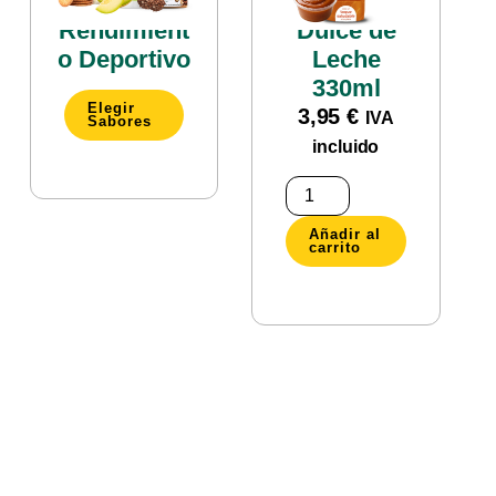
Pack
Sirope Zero
Rendimient
Dulce de
o Deportivo
Leche
330ml
Elegir
3,95
€
IVA
Sabores
incluido
Añadir al
carrito