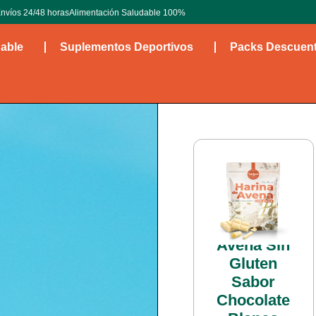
nvíos 24/48 horas
Alimentación Saludable 100%
dable
Suplementos Deportivos
Packs Descuen
o
Harina de
Avena Sin
Gluten
Sabor
Chocolate