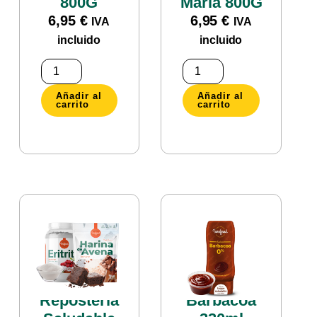
800G
Maria 800G
6,95
€
6,95
€
IVA
IVA
incluido
incluido
Añadir al
Añadir al
carrito
carrito
Pack
Salsa Zero
Repostería
Barbacoa