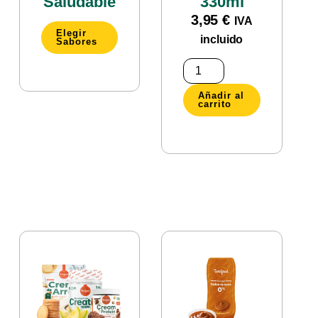
Saludable
330ml
3,95
€
IVA
Elegir
incluido
Sabores
Añadir al
carrito