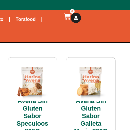
0
to
Torafood
Harina de
Harina de
Avena Sin
Avena Sin
Gluten
Gluten
Sabor
Sabor
Speculoos
Galleta