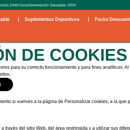
nvíos 24/48 horas
Alimentación Saludable 100%
dable
Suplementos Deportivos
Packs Descuen
o
ÓN DE COOKIES
rceros para su correcto funcionamiento y para fines analíticos. A
sitos.
S
nto si vuelves a la página de Personalizar cookies, a la que 
 través del sitio Web, del área restringida y a utilizar sus dif