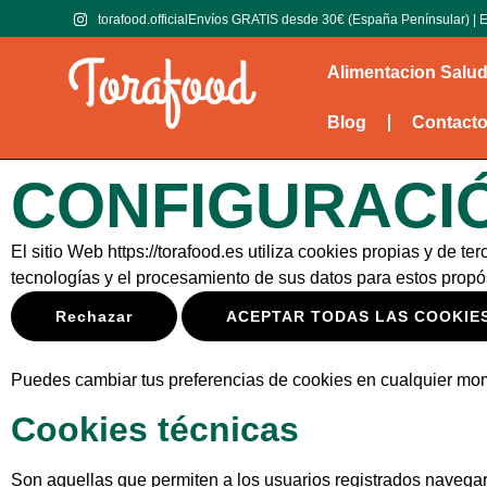
torafood.official
Envíos GRATIS desde 30€ (España Penínsular) | E
Alimentacion Salu
Blog
Contact
CONFIGURACI
El sitio Web https://torafood.es utiliza cookies propias y de te
tecnologías y el procesamiento de sus datos para estos propó
Rechazar
ACEPTAR TODAS LAS COOKIE
Puedes cambiar tus preferencias de cookies en cualquier mome
Cookies técnicas
Son aquellas que permiten a los usuarios registrados navegar a